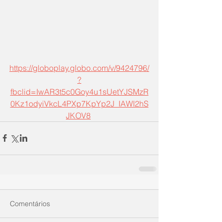
https://globoplay.globo.com/v/9424796/
?
fbclid=IwAR3t5c0Goy4u1sUetYJSMzR
0Kz1odyiVkcL4PXp7KpYp2J_IAWI2hS
JKOV8
Comentários