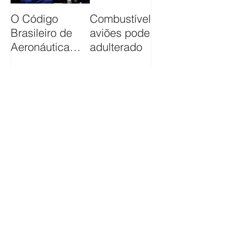
O Código
Combustível usado em
Brasileiro de
aviões pode estar
Aeronáutica
adulterado
completa 36
anos neste dia
19 de
Featured Posts
Dezembro
Follow Us
Conheça a Equipe
Nossa experiência