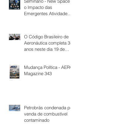
Seminário - New Space e
o Impacto das
Emergentes Atividades
na Evolução do Direito
Espacial
O Código Brasileiro de
Aeronáutica completa 36
anos neste dia 19 de
Dezembro
Mudança Política - AERO
Magazine 343
Petrobrás condenada por
venda de combustível
contaminado