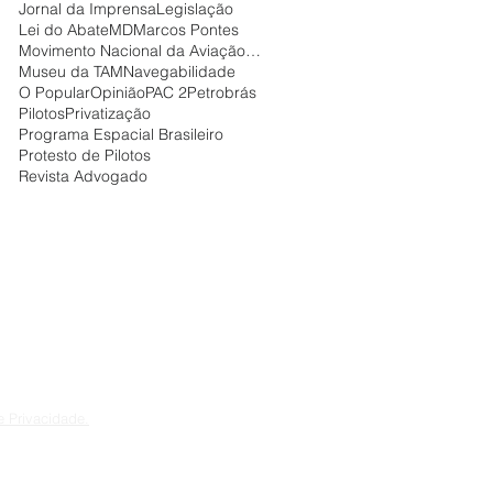
Jornal da Imprensa
Legislação
Lei do Abate
MD
Marcos Pontes
Movimento Nacional da Aviação Civil
Museu da TAM
Navegabilidade
O Popular
Opinião
PAC 2
Petrobrás
Pilotos
Privatização
Programa Espacial Brasileiro
Protesto de Pilotos
Revista Advogado
de Privacidade.