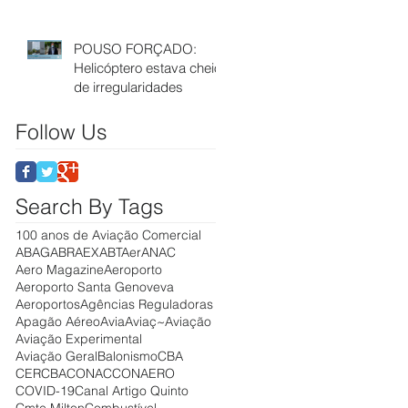
dos Aeroportos
POUSO FORÇADO:
Helicóptero estava cheio
de irregularidades
Follow Us
Search By Tags
100 anos de Aviação Comercial
ABAG
ABRAEX
ABTAer
ANAC
Aero Magazine
Aeroporto
Aeroporto Santa Genoveva
Aeroportos
Agências Reguladoras
Apagão Aéreo
Avia
Aviaç~
Aviação
Aviação Experimental
Aviação Geral
Balonismo
CBA
CERCBA
CONAC
CONAERO
COVID-19
Canal Artigo Quinto
Cmte Milton
Combustível