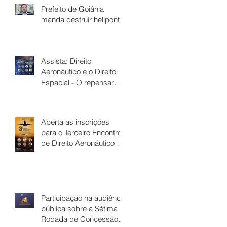
Prefeito de Goiânia
manda destruir heliponto
Assista: Direito
Aeronáutico e o Direito
Espacial - O repensar
das atividades espaciais
no cotidiano
Aberta as inscrições
para o Terceiro Encontro
de Direito Aeronáutico da
OAB-GO
Participação na audiência
pública sobre a Sétima
Rodada de Concessão