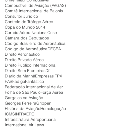
Combustível de Aviação (AVGAS)
Comitê Internacional de Balonismo
Consultor Jurídico
Controle do Tráfego Aéreo
Copa do Mundo 2014
Correio Aéreo Nacional
Crise
Câmara dos Deputados
Código Brasileiro de Aeronáutica
Código de Aeronáutica
DECEA
Direito Aeronáutico
Direito Privado Aéreo
Direito Público Internacional
Direito Sem Fronteiras
Di´
Diário da Manhã
Empresas TPX
FAB
Fadiga
Fantástico
Federação Internacional de Aeronáutica
Folha de São Paulo
Força Aérea
Gargalos na Aviação
Georges Ferreira
Grippen
História da Aviação
Homologação
ICMS
INFRAERO
Infraestrutura Aeroportuária
International Air Laws