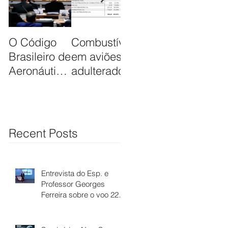
O Código
Combustível usado
Saber Dir
Brasileiro de
em aviões pode estar
Responde
Aeronáutica
adulterado
Aeronáut
completa 36
anos neste
dia 19 de
Dezembro
Recent Posts
Entrevista do Esp. e
Professor Georges
Ferreira sobre o voo 2283
da VOEPASS