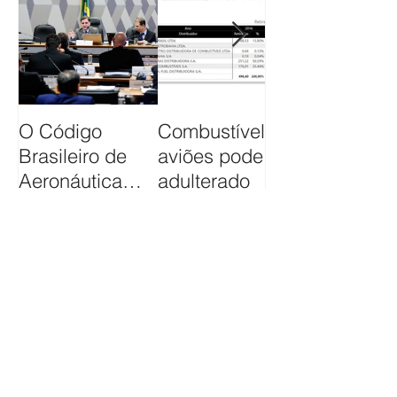
O Código
Combustível usado em
Brasileiro de
aviões pode estar
Aeronáutica
adulterado
completa 36
anos neste dia
19 de
Featured Posts
Dezembro
Follow Us